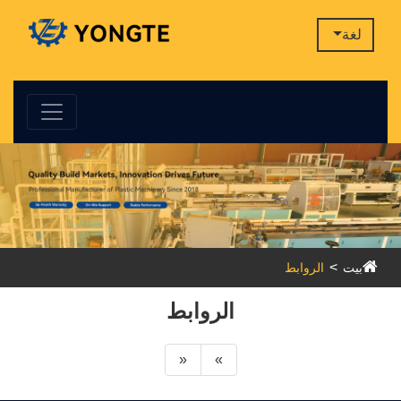
لغة
بيت
الروابط
الروابط
«
»