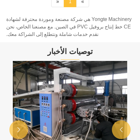
«
1
»
Yongte Machinery هي شركة مصنعة وموردة محترفة لشهادة
CE خط إنتاج بروفيل PVC في الصين. مع مصنعنا الخاص، نحن
نقدم خدمات شاملة ونتطلع إلى الشراكة معك.
توصيات الأخبار
آلة تشكيل WPC عالية السرعة ذات 4 تجاويف
في إنتاج إعادة استخدام نفايات الملابس
عرض المزيد >>

