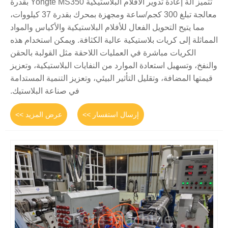
تتميز آلة إعادة تدوير الأفلام البلاستيكية Yongte MS350 بقدرة
معالجة تبلغ 300 كجم/ساعة ومجهزة بمحرك بقدرة 37 كيلووات،
مما يتيح التحويل الفعال للأفلام البلاستيكية والأكياس والمواد
المماثلة إلى كريات بلاستيكية عالية الكثافة. ويمكن استخدام هذه
الكريات مباشرة في العمليات اللاحقة مثل القولبة بالحقن
والنفخ، وتسهيل استعادة الموارد من النفايات البلاستيكية، وتعزيز
قيمتها المضافة، وتقليل التأثير البيئي، وتعزيز التنمية المستدامة
في صناعة البلاستيك.
إرسال استفسار >>
عرض المزيد >>