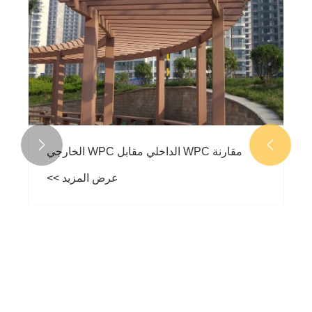


مقارنة WPC الداخلي مقابل WPC الخارجي
عرض المزيد >>