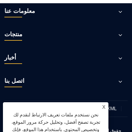
معلومات عنا
منتجات
أخبار
اتصل بنا
X
XML
RSS
Sitemap
Links
سياسة الخصوصية
نحن نستخدم ملفات تعريف الارتباط لنقدم لك
تجربة تصفح أفضل، وتحليل حركة مرور الموقع،
وتخصيص المحتوى. باستخدام هذا الموقع، فإنك
حقوق الطبع والنشر © 2026 شركة تشينغداو يونغتي للآلات