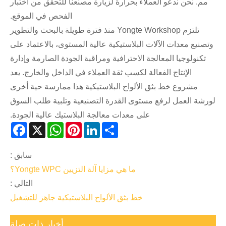
مم. نحن ندعو العملاء بحرارة لزيارة مصنعنا للتحقق من اختبار
الفحص في الموقع.
تلتزم Yongte Workshop منذ فترة طويلة بالبحث والتطوير
وتصنيع معدات الآلات البلاستيكية عالية المستوى، بالاعتماد على
تكنولوجيا المعالجة الاحترافية ومراقبة الجودة الصارمة وإدارة
الإنتاج الفعالة لكسب ثقة العملاء في الداخل والخارج. يعد
مشروع خط بثق الألواح البلاستيكية هذا ممارسة حية أخرى
لورشة العمل لرفع مستوى القدرة التصنيعية وتلبية طلب السوق
على معدات معالجة البلاستيك عالية الجودة.
Facebook
WhatsApp
X
Pinterest
LinkedIn
Share
سابق :
ما هي مزايا آلة التزيين Yongte WPC؟
التالي :
خط بثق الألواح البلاستيكية جاهز للتشغيل
أخبار ذات صلة