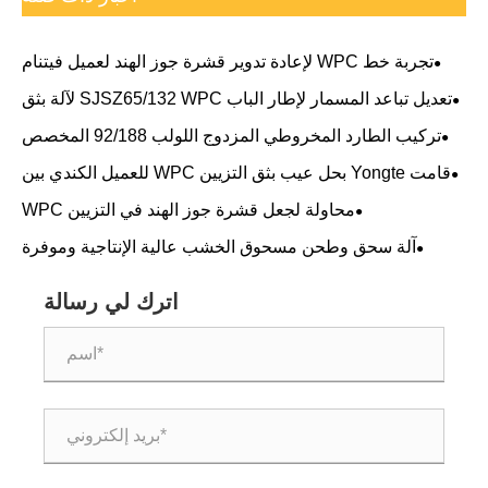
تجربة خط WPC لإعادة تدوير قشرة جوز الهند لعميل فيتنام
تعديل تباعد المسمار لإطار الباب SJSZ65/132 WPC لآلة بثق
المسمار المزدوج المخروطي
تركيب الطارد المخروطي المزدوج اللولب 92/188 المخصص
قامت Yongte بحل عيب بثق التزيين WPC للعميل الكندي بين
عشية وضحاها
محاولة لجعل قشرة جوز الهند في التزيين WPC
آلة سحق وطحن مسحوق الخشب عالية الإنتاجية وموفرة
للطاقة: Yongte تجتاز قبول الأداء في الموقع من قبل العميل
الأوروبي
اترك لي رسالة