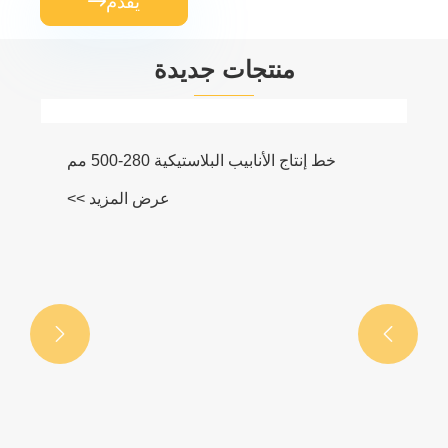
يُقدِّم

منتجات جديدة


خط إنتاج الأنابيب البلاستيكية 280-500 مم