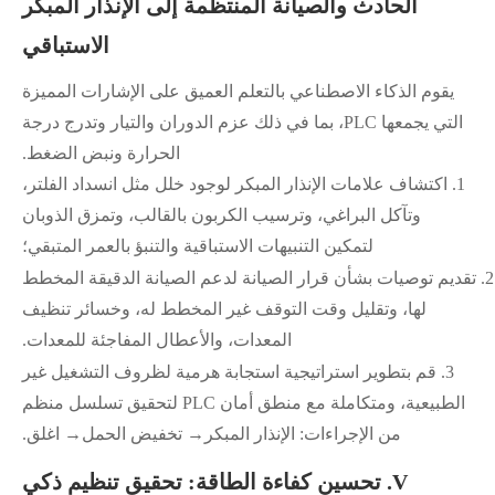
الحادث والصيانة المنتظمة إلى الإنذار المبكر
الاستباقي
يقوم الذكاء الاصطناعي بالتعلم العميق على الإشارات المميزة
التي يجمعها PLC، بما في ذلك عزم الدوران والتيار وتدرج درجة
الحرارة ونبض الضغط.
1.
اكتشاف علامات الإنذار المبكر لوجود خلل مثل انسداد الفلتر،
وتآكل البراغي، وترسيب الكربون بالقالب، وتمزق الذوبان
لتمكين التنبيهات الاستباقية والتنبؤ بالعمر المتبقي؛
2.
تقديم توصيات بشأن قرار الصيانة لدعم الصيانة الدقيقة المخطط
لها، وتقليل وقت التوقف غير المخطط له، وخسائر تنظيف
المعدات، والأعطال المفاجئة للمعدات.
3.
قم بتطوير استراتيجية استجابة هرمية لظروف التشغيل غير
الطبيعية، ومتكاملة مع منطق أمان PLC لتحقيق تسلسل منظم
من الإجراءات: الإنذار المبكر
→
تخفيض الحمل
→
اغلق.
V. تحسين كفاءة الطاقة: تحقيق تنظيم ذكي