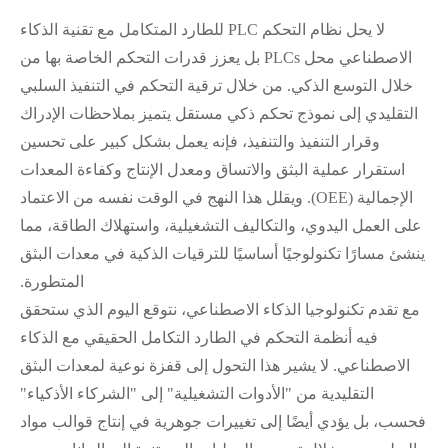
لا يحل نظام التحكم PLC للطارد المتكامل مع تقنية الذكاء
الاصطناعي محل PLCs بل يعزز قدرات التحكم الخاصة بها من
خلال التوسع الذكي. من خلال ترقية التحكم في التنفيذ السلبي
التقليدي إلى نموذج تحكم ذكي مستقل يتميز بملاحظات الإدراك
وقرار التنفيذ والتنفيذ، فإنه يعمل بشكل كبير على تحسين
استقرار عملية البثق والاتساق ومعدل الإنتاج وكفاءة المعدات
الإجمالية (OEE). ويقلل هذا النهج في الوقت نفسه من الاعتماد
على العمل اليدوي، والتكاليف التشغيلية، واستهلاك الطاقة، مما
ينشئ مسارًا تكنولوجيًا أساسيًا للترقيات الذكية في معدات البثق
المتطورة.
مع تقدم تكنولوجيا الذكاء الاصطناعي، نتوقع اليوم الذي ستحقق
فيه أنظمة التحكم في الطارد التكامل الحقيقي مع الذكاء
الاصطناعي. لا يشير هذا التحول إلى قفزة نوعية لمعدات البثق
التقليدية من "الأدوات التشغيلية" إلى "الشركاء الأذكياء"
فحسب، بل يؤدي أيضًا إلى تغييرات جوهرية في إنتاج قوالب مواد