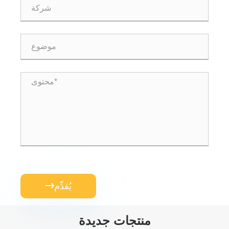
يُقدِّم

منتجات جديدة