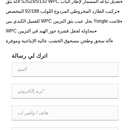
تعديل تباعد المسمار لإطار الباب SJSZ65/132 WPC لآلة بثق
المسمار المزدوج المخروطي
تركيب الطارد المخروطي المزدوج اللولب 92/188 المخصص
قامت Yongte بحل عيب بثق التزيين WPC للعميل الكندي بين
عشية وضحاها
محاولة لجعل قشرة جوز الهند في التزيين WPC
آلة سحق وطحن مسحوق الخشب عالية الإنتاجية وموفرة
للطاقة: Yongte تجتاز قبول الأداء في الموقع من قبل العميل
الأوروبي
اترك لي رسالة