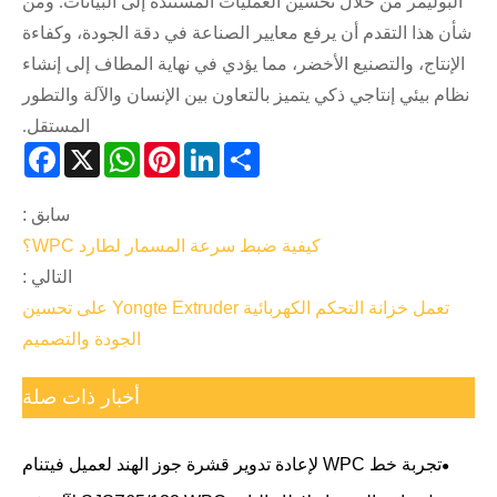
البوليمر من خلال تحسين العمليات المستندة إلى البيانات. ومن
شأن هذا التقدم أن يرفع معايير الصناعة في دقة الجودة، وكفاءة
الإنتاج، والتصنيع الأخضر، مما يؤدي في نهاية المطاف إلى إنشاء
نظام بيئي إنتاجي ذكي يتميز بالتعاون بين الإنسان والآلة والتطور
المستقل.
acebook
WhatsApp
X
Pinterest
LinkedIn
Share
سابق :
كيفية ضبط سرعة المسمار لطارد WPC؟
التالي :
تعمل خزانة التحكم الكهربائية Yongte Extruder على تحسين
الجودة والتصميم
أخبار ذات صلة
تجربة خط WPC لإعادة تدوير قشرة جوز الهند لعميل فيتنام