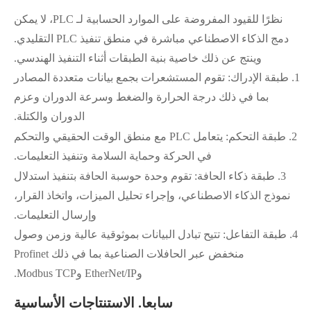
نظرًا للقيود المفروضة على الموارد الحسابية لـ PLC، لا يمكن
دمج الذكاء الاصطناعي مباشرة في منطق تنفيذ PLC التقليدي.
وينتج عن ذلك خاصية بنية الطبقات أثناء التنفيذ الهندسي.
1.
طبقة الإدراك: تقوم المستشعرات بجمع بيانات متعددة المصادر
بما في ذلك درجة الحرارة والضغط وسرعة الدوران وعزم
الدوران والكتلة.
2.
طبقة التحكم: يتعامل PLC مع منطق الوقت الحقيقي والتحكم
في الحركة وحماية السلامة وتنفيذ التعليمات.
3.
طبقة ذكاء الحافة: تقوم وحدة حوسبة الحافة بتنفيذ استدلال
نموذج الذكاء الاصطناعي، وإجراء تحليل الميزات، واتخاذ القرار،
وإرسال التعليمات.
4.
طبقة التفاعل: تتيح تبادل البيانات بموثوقية عالية وزمن وصول
منخفض عبر الحافلات الصناعية بما في ذلك Profinet
وEtherNet/IP وModbus TCP.
سابعا. الاستنتاجات الأساسية